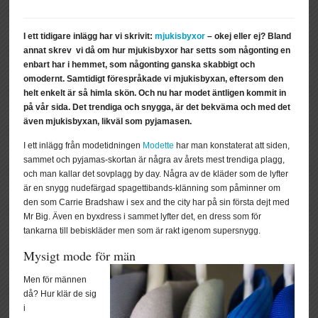
I ett tidigare inlägg har vi skrivit:
mjukisbyxor
– okej eller ej? Bland
annat skrev vi då om hur mjukisbyxor har setts som någonting en
enbart har i hemmet, som någonting ganska skabbigt och
omodernt. Samtidigt förespråkade vi mjukisbyxan, eftersom den
helt enkelt är så himla skön. Och nu har modet äntligen kommit in
på vår sida. Det trendiga och snygga, är det bekväma och med det
även mjukisbyxan, likväl som pyjamasen.
I ett inlägg från modetidningen
Modette
har man konstaterat att siden,
sammet och pyjamas-skortan är några av årets mest trendiga plagg,
och man kallar det sovplagg by day. Några av de kläder som de lyfter
är en snygg nudefärgad spagettibands-klänning som påminner om
den som Carrie Bradshaw i sex and the city har på sin första dejt med
Mr Big. Även en byxdress i sammet lyfter det, en dress som för
tankarna till bebiskläder men som är rakt igenom supersnygg.
Mysigt mode för män
Men för männen
då? Hur klär de sig
i