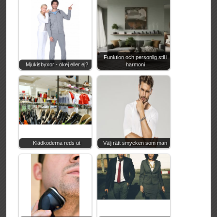
Funktion och personlig stil i
Mjukisbyxor - okej eller ej?
harmoni
Klädkoderna reds ut
Välj rätt smycken som man