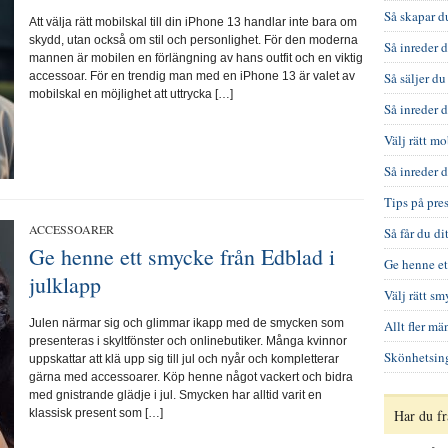
Så skapar 
Att välja rätt mobilskal till din iPhone 13 handlar inte bara om
skydd, utan också om stil och personlighet. För den moderna
Så inreder 
mannen är mobilen en förlängning av hans outfit och en viktig
accessoar. För en trendig man med en iPhone 13 är valet av
Så säljer d
mobilskal en möjlighet att uttrycka […]
Så inreder 
Välj rätt m
Så inreder 
Tips på pre
ACCESSOARER
Så får du di
Ge henne ett smycke från Edblad i
Ge henne et
julklapp
Välj rätt s
Julen närmar sig och glimmar ikapp med de smycken som
Allt fler m
presenteras i skyltfönster och onlinebutiker. Många kvinnor
Skönhetsin
uppskattar att klä upp sig till jul och nyår och kompletterar
gärna med accessoarer. Köp henne något vackert och bidra
med gnistrande glädje i jul. Smycken har alltid varit en
klassisk present som […]
Har du fr