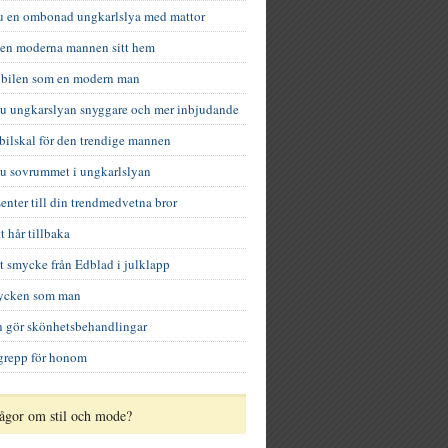
du en ombonad ungkarlslya med mattor
den moderna mannen sitt hem
u bilen som en modern man
du ungkarslyan snyggare och mer inbjudande
obilskal för den trendige mannen
du sovrummet i ungkarlslyan
senter till din trendmedvetna bror
tt hår tillbaka
t smycke från Edblad i julklapp
mycken som man
än gör skönhetsbehandlingar
grepp för honom
ågor om stil och mode?