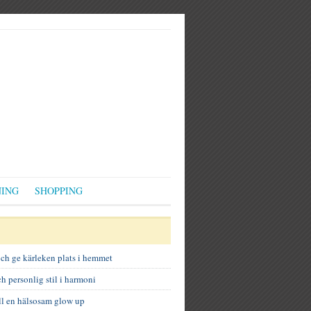
ING
SHOPPING
och ge kärleken plats i hemmet
h personlig stil i harmoni
ill en hälsosam glow up