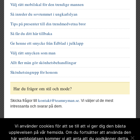
Välj rätt mobilskal för den trendige mannen
Så inreder du sovrummet i ungkarlslyan
Tips på presenter till din trendmedvetna bror
Så får du ditt hår tillbaka
Ge henne ett smycke från Edblad i julklapp
Välj rätt smycken som man
Allt fler män gör skönhetsbehandlingar
Skönhetsingrepp för honom
Har du frågor om stil och mode?
kontakt@teamnyman.se
Skicka frågor till
. Vi väljer ut de mest
intressanta och svarar på dem.
Vi använder cookies för att se till att vi ger dig den bästa
upplevelsen på vår hemsida. Om du fortsätter att använda den
här webbplatsen kommer vi att anta att du godkänner detta.