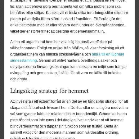
att skapa mer utrymme. Det ger er möjlighet att anpassa ert hem över
tid, utan att behöva göra permanenta val om vilka möbler som ska
behållas eller säljas. Kanske vill ni testa olika inredningsstilar eller har
planer på att flytta till en större bostad i framtiden. Ett förråd gör det
enkelt att rotera möbler eller förvara dem under en övergångsperiod,
vilket ger er större frihet att designa ert gemensamma liv.
Att ha ett organiserat hem har visat sig ha positiva effekter på
välbefinnandet. Enligt en artikel från MåBra, så visar forskning att ett
organiserat hem kan minska stressnivåerna och
bidra till en lugnare
sinnesstämning
. Genom att aktivt hantera överflödiga saker och
utnyttja externa förvaringslösningar kan ni skapa en miljö som främjar
avkoppling och gemenskap, istället för att vara en källa till irritation
och oreda.
Långsiktig strategi för hemmet
Att investera i ett externt förråd är en del av en långsiktig strategi för att
skapa ett hållbart och trivsamt hem. Det handlar om att göra medvetna
val som gynnar både er relation och er boendemiljö. Genom att ha en
plats för det som inte ryms i det dagliga livet, undviker ni att hemmet
blir överbelamrat och tappar sin funktion som en fristad. Detta är
särskilt viktigt för den moderna mannen som värdesätter ordning,
estetik och funktionalitet i sin hemmiljö.