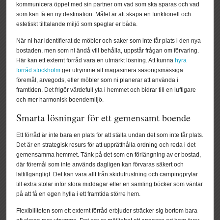
kommunicera öppet med sin partner om vad som ska sparas och vad
som kan få en ny destination. Målet är att skapa en funktionell och
estetiskt tilltalande miljö som speglar er båda.
När ni har identifierat de möbler och saker som inte får plats i den nya
bostaden, men som ni ändå vill behålla, uppstår frågan om förvaring.
Här kan ett externt förråd vara en utmärkt lösning. Att kunna
hyra
förråd stockholm
ger utrymme att magasinera säsongsmässiga
föremål, arvegods, eller möbler som ni planerar att använda i
framtiden. Det frigör värdefull yta i hemmet och bidrar till en luftigare
och mer harmonisk boendemiljö.
Smarta lösningar för ett gemensamt boende
Ett förråd är inte bara en plats för att ställa undan det som inte får plats.
Det är en strategisk resurs för att upprätthålla ordning och reda i det
gemensamma hemmet. Tänk på det som en förlängning av er bostad,
där föremål som inte används dagligen kan förvaras säkert och
lättillgängligt. Det kan vara allt från skidutrustning och campingprylar
till extra stolar inför stora middagar eller en samling böcker som väntar
på att få en egen hylla i ett framtida större hem.
Flexibiliteten som ett externt förråd erbjuder sträcker sig bortom bara