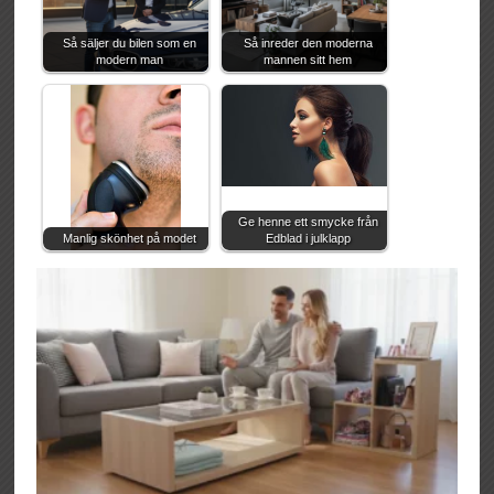
Så säljer du bilen som en
Så inreder den moderna
modern man
mannen sitt hem
Ge henne ett smycke från
Manlig skönhet på modet
Edblad i julklapp