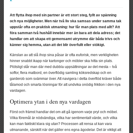
Att flytta ihop med sin partner är ett stort steg, fyllt av spänning
och nya möjligheter. Men när två liv ska samsas under samma tak
uppstår ofta en praktisk utmaning: hur får man plats med allt? Att
föra samman två hushåll innebär mer än bara att dela adress; det
handlar om att skapa ett gemensamt utrymme där båda trivs och
känner sig hemma, utan att det blir överfullt eller stökigt.
Känslan av att slå ihop sina påsar är ofta euforisk, men verkligheten
hinner snabbt ikapp när kartonger och möbler ska hitta sin plats.
Plötsligt står man där med dubbla uppsättningar av det mesta – två
soffor, flera matbord, en överflödig samling köksredskap och en
garderob som svämmar över. Att navigera i detta överflöd kräver både
tålamod och smarta lösningar för att undvika onödig friktion i den nya
vardagen.
Optimera ytan i den nya vardagen
Först och främst handlar det om att gå igenom varje pryl och möbel.
Vilka föremål är nödvändiga, vilka har sentimentalt värde, och vilka
kan man faktiskt klara sig utan? Processen att rensa ut kan vara
utmanande, särskilt när det gäller ens egna ägodelar. Det är viktigt att